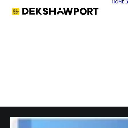
HOME
เ