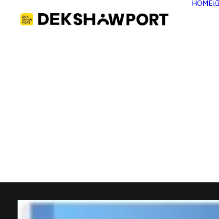
HOME
เ