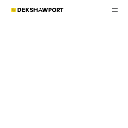
KON_001
Home
Shop_Kontumport
KON_001