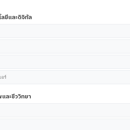
ลยีและดิจิทัล
บอร์
พและชีววิทยา