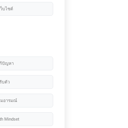
เว็บไซต์
ก้ปัญหา
ับตัว
ุมอารมณ์
h Mindset