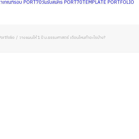
หาเกณฑ์รอบ PORT70
วันรับสมัคร PORT70
TEMPLATE PORTFOLIO
ortfolio
วางแผนให้ 1 ปี ม.ธรรมศาสตร์ เดือนไหนทำอะไรบ้าง?