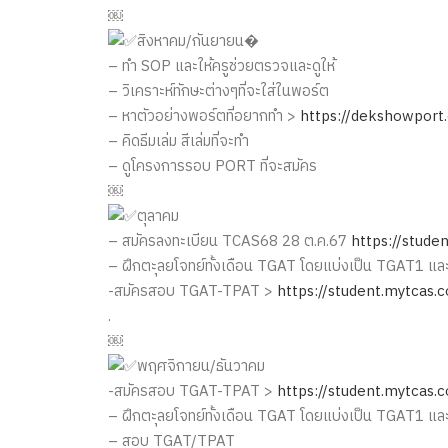
￼
สิงหาคม/กันยายน�
– ทำ SOP และให้ครูช่วยตรวจและดูให้
– วิเคราะห์ทักษะต่างๆที่จะใส่ในพอร์ต
– หาตัวอย่างพอร์ตที่อยากทำ >
https://dekshowport
– คิดธีมเล่ม สีเล่มที่จะทำ
– ดูโครงการรอบ PORT ที่จะสมัคร
￼
ตุลาคม
– สมัครลงทะเบียน TCAS68 28 ต.ค.67
https://stude
– ฝึกตะุลยโจทย์ทั้งเดือน TGAT โดยแบ่งเป็น TGAT1 
-สมัครสอบ TGAT-TPAT >
https://student.mytcas.
.
￼
พฤศจิกายน/ธันวาคม
-สมัครสอบ TGAT-TPAT >
https://student.mytcas.
– ฝึกตะุลยโจทย์ทั้งเดือน TGAT โดยแบ่งเป็น TGAT1 
– สอบ TGAT/TPAT