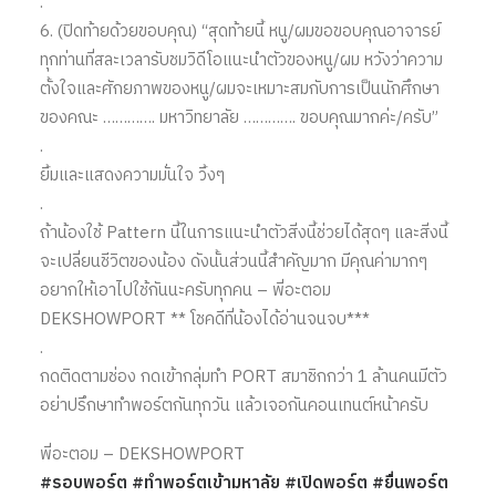
.
6. (ปิดท้ายด้วยขอบคุณ) “สุดท้ายนี้ หนู/ผมขอขอบคุณอาจารย์
ทุกท่านที่สละเวลารับชมวิดีโอแนะนำตัวของหนู/ผม หวังว่าความ
ตั้งใจและศักยภาพของหนู/ผมจะเหมาะสมกับการเป็นนักศึกษา
ของคณะ …………. มหาวิทยาลัย …………. ขอบคุณมากค่ะ/ครับ”
.
ยิ้มและแสดงความมั่นใจ วิ้งๆ
.
ถ้าน้องใช้ Pattern นี้ในการแนะนำตัวสิ่งนี้ช่วยได้สุดๆ และสิ่งนี้
จะเปลี่ยนชีวิตของน้อง ดังนั้นส่วนนี้สำคัญมาก มีคุณค่ามากๆ
อยากให้เอาไปใช้กันนะครับทุกคน – พี่อะตอม
DEKSHOWPORT ** โชคดีที่น้องได้อ่านจนจบ***
.
กดติดตามช่อง กดเข้ากลุ่มทำ PORT สมาชิกกว่า 1 ล้านคนมีตัว
อย่าปรึกษาทำพอร์ตกันทุกวัน แล้วเจอกันคอนเทนต์หน้าครับ
พี่อะตอม
– DEKSHOWPORT
#
รอบพอร์ต
#
ทำพอร์ตเข้ามหาลัย
#
เปิดพอร์ต
#
ยื่นพอร์ต