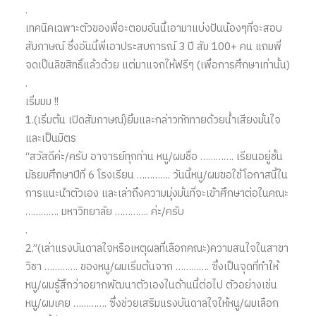
.
เทคนิคเฉพาะตัวของพี่อะตอมอันนี้เอามาแบ่งปันน้องๆที่จะสอบ
สัมภาษณ์ ซึ่งอันนี้พี่เอาประสบการณ์ 3 ปี สัม 100+ คน แถมพี่
จดเป็นลิขสิทธิ์แล้วด้วย แต่มาแจกให้ฟรีๆ (เพื่อการศึกษาเท่านั้น)
.
เริ่มมม !!
1.(เริ่มต้น เปิดสัมภาษณ์)ยิ้มและกล่าวทักทายด้วยน้ำเสียงมั่นใจ
และเป็นมิตร
“สวัสดีค่ะ/ครับ อาจารย์ทุกท่าน หนู/ผมชื่อ …………. เรียนอยู่ชั้น
มัธยมศึกษาปีที่ 6 โรงเรียน …………. วันนี้หนู/ผมขอใช้โอกาสนี้ใน
การแนะนำตัวเอง และเล่าถึงความมุ่งมั่นที่จะเข้าศึกษาต่อในคณะ
…………. มหาวิทยาลัย …………. ค่ะ/ครับ
.
2.”(เล่าแรงบันดาลใจหรือเหตุผลที่เลือกคณะ)ความสนใจในสาขา
วิชา …………. ของหนู/ผมเริ่มต้นจาก …………. ซึ่งเป็นจุดที่ทำให้
หนู/ผมรู้สึกว่าอยากพัฒนาตัวเองในด้านนี้ต่อไป ตัวอย่างเช่น
หนู/ผมเคย …………. ซึ่งช่วยเสริมแรงบันดาลใจให้หนู/ผมเลือก