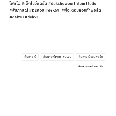
โฟลิโอ
#
เด็กโชว์พอร์ต
#dekshowport
#portfolio
#
สัมภาษณ์
#DEK68
#dek69
#
พี่อะตอมสอนทำพอร์ต
#dek70 #dek71
สัมภาษณ์
สัมภาษณ์PORTFOLIO
สัมภาษณ์รอบพอร์ต
สัมภาษณ์เข้ามหาลัย