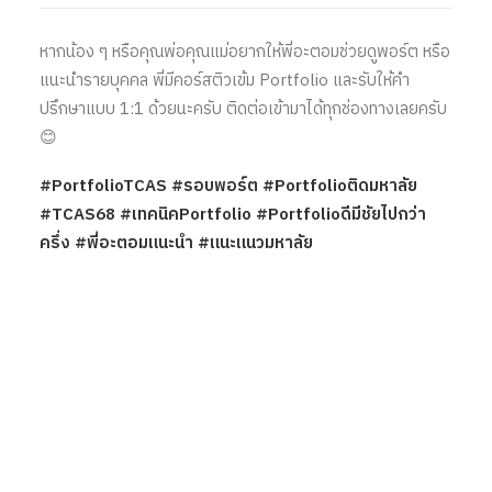
หากน้อง ๆ หรือคุณพ่อคุณแม่อยากให้พี่อะตอมช่วยดูพอร์ต หรือ
แนะนำรายบุคคล พี่มีคอร์สติวเข้ม Portfolio และรับให้คำ
ปรึกษาแบบ 1:1 ด้วยนะครับ ติดต่อเข้ามาได้ทุกช่องทางเลยครับ
😊
#PortfolioTCAS #รอบพอร์ต #Portfolioติดมหาลัย
#TCAS68 #เทคนิคPortfolio #Portfolioดีมีชัยไปกว่า
ครึ่ง #พี่อะตอมแนะนำ #แนะแนวมหาลัย