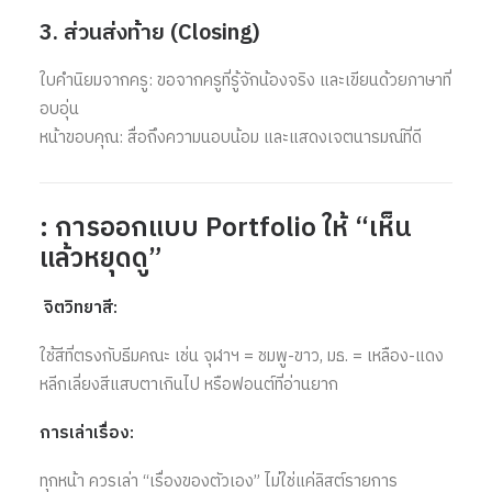
3. ส่วนส่งท้าย (Closing)
ใบคำนิยมจากครู: ขอจากครูที่รู้จักน้องจริง และเขียนด้วยภาษาที่
อบอุ่น
หน้าขอบคุณ: สื่อถึงความนอบน้อม และแสดงเจตนารมณ์ที่ดี
: การออกแบบ Portfolio ให้ “เห็น
แล้วหยุดดู”
จิตวิทยาสี:
ใช้สีที่ตรงกับธีมคณะ เช่น จุฬาฯ = ชมพู-ขาว, มธ. = เหลือง-แดง
หลีกเลี่ยงสีแสบตาเกินไป หรือฟอนต์ที่อ่านยาก
การเล่าเรื่อง:
ทุกหน้า ควรเล่า “เรื่องของตัวเอง” ไม่ใช่แค่ลิสต์รายการ