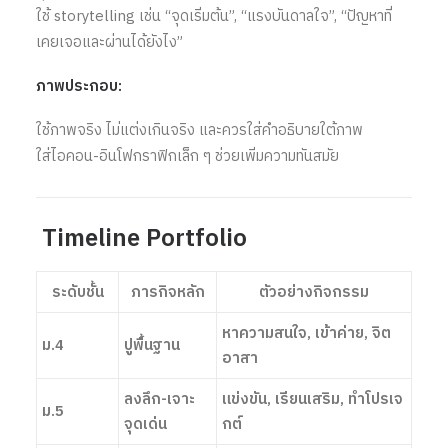
ใช้ storytelling เช่น “จุดเริ่มต้น”, “แรงบันดาลใจ”, “ปัญหาที่
เคยเจอและผ่านได้ยังไง”
ภาพประกอบ:
ใช้ภาพจริง ไม่แต่งเกินจริง และควรใส่คำอธิบายใต้ภาพ
ใส่ไอคอน-อินโฟกราฟิกเล็ก ๆ ช่วยเพิ่มความทันสมัย
Timeline Portfolio
ระดับชั้น
ภารกิจหลัก
ตัวอย่างกิจกรรม
หาความสนใจ, เข้าค่าย, จิต
ม.4
ปูพื้นฐาน
อาสา
ลงลึก-เจาะ
แข่งขัน, เรียนเสริม, ทำโปรเจ
ม.5
จุดเด่น
กต์