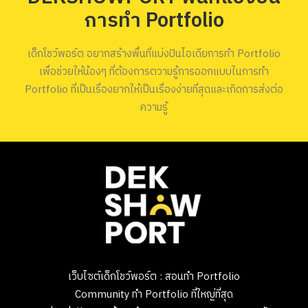
การทำ Portfolio
เด็กโชว์พอร์ต อยากสร้างพื้นที่แบ่งปันไอเดียการทำ Portfolio
เพื่อช่วยให้น้องๆ ที่ต้องการตวามรู้การออกแบบในการทำ
Portfolio ที่เป็นเรื่องยากให้เป็นเรื่องง่ายที่สุดและเกิดการส่งต่อ
ความรู้
เว็บไซต์เด็กโชว์พอร์ต : สอนทำ Portfolio
Community ทำ Portfolio ที่ใหญ่ที่สุด