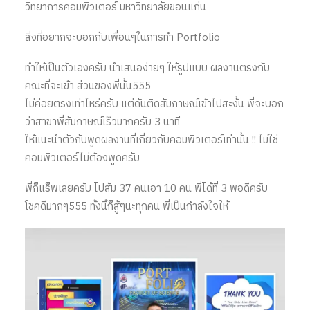
วิทยาการคอมพิวเตอร์ มหาวิทยาลัยขอนแก่น
สิ่งที่อยากจะบอกกับเพื่อนๆในการทำ Portfolio
ทำให้เป็นตัวเองครับ นำเสนอง่ายๆ ให้รูปแบบ ผลงานตรงกับ
คณะที่จะเข้า ส่วนของพี่นั้น555
ไม่ค่อยตรงเท่าไหร่ครับ แต่ดันติดสัมภาษณ์เข้าไปสะงั้น พี่จะบอก
ว่าสาขาพี่สัมภาษณ์เร็วมากครับ 3 นาที
ให้แนะนำตัวกับพูดผลงานที่เกี่ยวกับคอมพิวเตอร์เท่านั้น !! ไม่ใช่
คอมพิวเตอร์ไม่ต้องพูดครับ
พี่ก็แร็พเลยครับ ไปสัม 37 คนเอา 10 คน พี่ได้ที่ 3 พอดีครับ
โชคดีมากๆ555 ทั้งนี้ก็สู้ๆนะทุกคน พี่เป็นกำลังใจให้