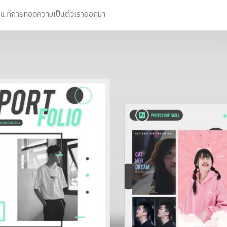
อ่าน ที่ถ่ายทอดความเป็นตัวเราออกมา