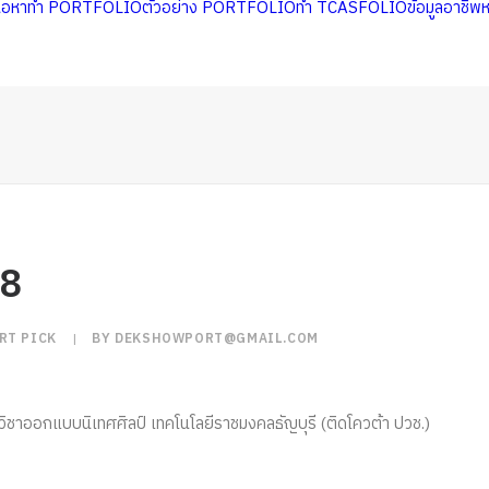
นื้อหาทำ PORTFOLIO
ตัวอย่าง PORTFOLIO
ทำ TCASFOLIO
ข้อมูลอาชีพ
48
RT PICK
|
BY
DEKSHOWPORT@GMAIL.COM
วิชาออกแบบนิเทศศิลป์ เทคโนโลยีราชมงคลธัญบุรี (ติดโควต้า ปวช.)