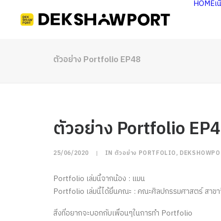
HOME
เ
ตัวอย่าง Portfolio EP48
ตัวอย่าง Portfolio EP
25/06/2020
|
IN
ตัวอย่าง PORTFOLIO
,
DEKSHOWPO
Portfolio เล่มนี้จากน้อง : แมน
Portfolio เล่มนี้ได้ยื่นคณะ : คณะศิลปกรรมศาสตร์ สาขา
สิ่งที่อยากจะบอกกับเพื่อนๆในการทำ Portfolio