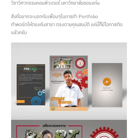
วิชา​วิศวกรรม​คอมพิวเตอร์​ มหาวิทยาลัย​ขอนแก่น​
สิ่งที่อยากจะบอกกับเพื่อนๆในการทำ Portfolio
ทำพอร์ต​ให้​ตรง​กับสาขา​ ตรง​ตาม​คุณ​สมบัติ​ แค่นี้​ก็​มีโอกาส​ติด
แล้ว​ครับ​