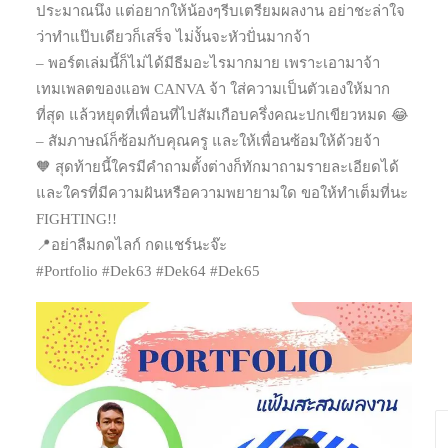
ประมาณนึง แต่อยากให้น้องๆรีบเตรียมผลงาน อย่าชะล่าใจ
ว่าทำแป๊บเดียวก็เสร็จ ไม่งั้นจะหัวปั่นมากจ้า
– พอร์ตเล่มนี้ก็ไม่ได้มีธีมอะไรมากมาย เพราะเอามาจ้า
เทมเพลตของแอพ CANVA จ้า ใส่ความเป็นตัวเองให้มาก
ที่สุด แล้วหยุดที่เพื่อนที่ไปสัมเกือบครึ่งคณะปกเขียวหมด 😂
– สัมภาษณ์ก็ซ้อมกับคุณครู และให้เพื่อนซ้อมให้ด้วยจ้า
🧡 สุดท้ายนี้ใครมีคำถามตั้งต่างก็ทักมาถามรายละเอียดได้
และใครที่มีความฝันหรือความพยายามใด ขอให้ทำเต็มที่นะ
FIGHTING!!
📍อย่าลืมกดไลก์ กดแชร์นะจ๊ะ
#Portfolio #Dek63 #Dek64 #Dek65