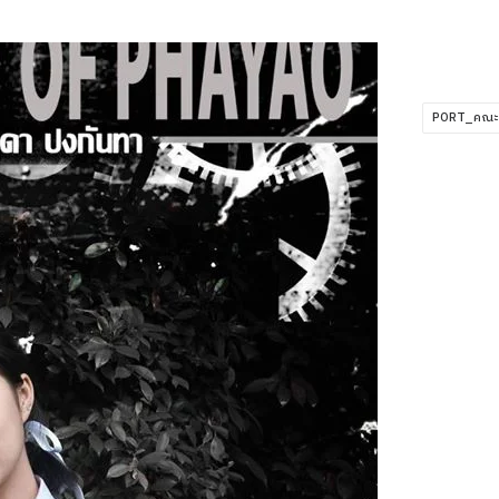
PORT_คณะว