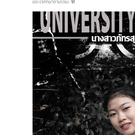
มีอะไรทักมาถามได้นะ 🛠