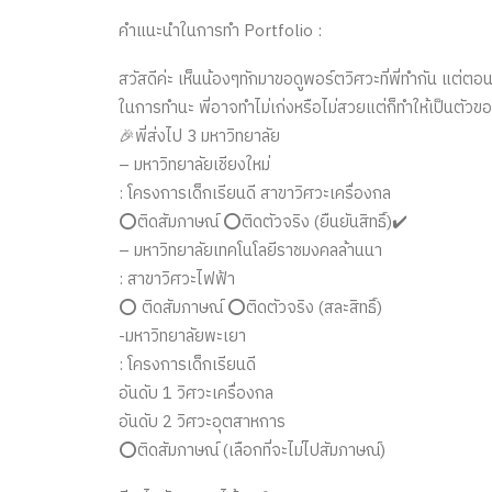
คำแนะนำในการทำ Portfolio :
สวัสดีค่ะ เห็นน้องๆทักมาขอดูพอร์ตวิศวะที่พี่ทำกัน แต่ต
ในการทำนะ พี่อาจทำไม่เก่งหรือไม่สวยแต่ก็ทำให้เป็นตัวของ
🎉พี่ส่งไป 3 มหาวิทยาลัย
– มหาวิทยาลัยเชียงใหม่
: โครงการเด็กเรียนดี สาขาวิศวะเครื่องกล
⭕ติดสัมภาษณ์ ⭕ติดตัวจริง (ยืนยันสิทธิ์)✔️
– มหาวิทยาลัยเทคโนโลยีราชมงคลล้านนา
: สาขาวิศวะไฟฟ้า
⭕ ติดสัมภาษณ์ ⭕ติดตัวจริง (สละสิทธิ์)
-มหาวิทยาลัยพะเยา
: โครงการเด็กเรียนดี
อันดับ 1 วิศวะเครื่องกล
อันดับ 2 วิศวะอุตสาหการ
⭕ติดสัมภาษณ์ (เลือกที่จะไม่ไปสัมภาษณ์)