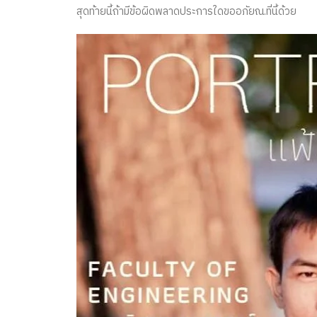
สุดท้ายนี้ถ้ามีข้อผิดพลาดประการใดขออภัยณ.ที่นี้ด้วย