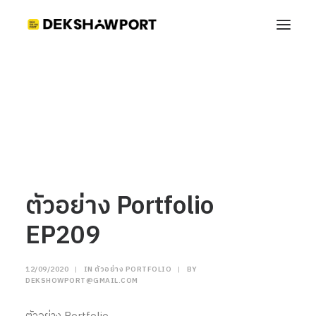
ตัวอย่าง Portfolio EP209
Home
ตัวอย่าง Portfolio
ตัวอย่าง Portfolio EP209
ตัวอย่าง Portfolio
EP209
12/09/2020
|
IN
ตัวอย่าง PORTFOLIO
|
BY
DEKSHOWPORT@GMAIL.COM