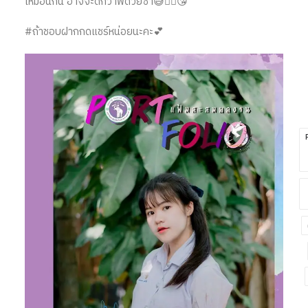
เหมือนกัน อาจจะดีกว่าพี่ด้วยซ้ำ😅✌🏻😘
#ถ้าชอบฝากกดแชร์หน่อยนะคะ💕