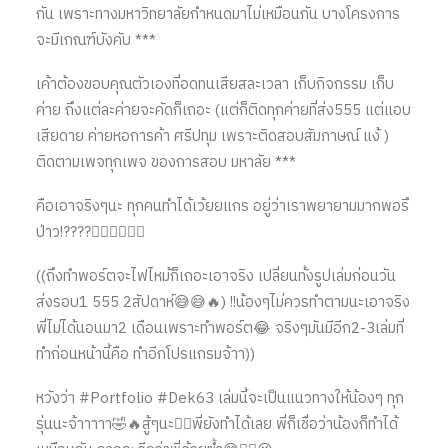
กัน เพราะทางมหาวิทยาลัยกำหนดมาไม่เหมือนกัน บางโครงการ
จะมีเกณฑ์บังคับ ***
เค้าต้องขอบคุณตัวเองที่อดทนเสียสละเวลา เก็บกิจกรรม เก็บ
ค่าย ถึงแต่ละค่ายจะคัดก็เถอะ (แต่ก็ติดทุกค่ายที่ส่ง555 แต่แอบ
เสียดาย ค่ายหอการค้า ศรีปทุม เพราะติดสอบสัมภาษณ์ แง้ )
ติดตามเพจทุกเพจ ของการสอบ มหาลัย ***
คือเอาจริงๆนะ ทุกคนทำได้เว้ยยแกร อยู่ว่าเราพยายามมากพอรึ
ป่าว!????✌🏻✌🏻✌🏻
((ถึงทำพอร์ตจะไฟไหม้ก็เถอะเอาจริง เปลี่ยนทั้งรูปเล่มก่อนวัน
ส่งรอบ1 555 2สัปดาห์😅😅🔥) !!น้องๆไม่ควรทำตามนะเอาจริง
พี่ไม่ได้นอนมา2 เดือนเพราะทำพอร์ต😂 จริงๆมันมีอีก2-3เล่มที่
ทำก่อนหน้านี้คือ ทำอีกโปรแกรมจ้าา))
หวังว่า #Portfolio #Dek63 เล่มนี้จะเป็นแนวทางให้น้องๆ ทุก
รุ่นนะจ้าาาาา🤣🔥สู้ๆนะ✌🏻พี่ยังทำได้เลย พี่ก็เชื่อว่าน้องก็ทำได้