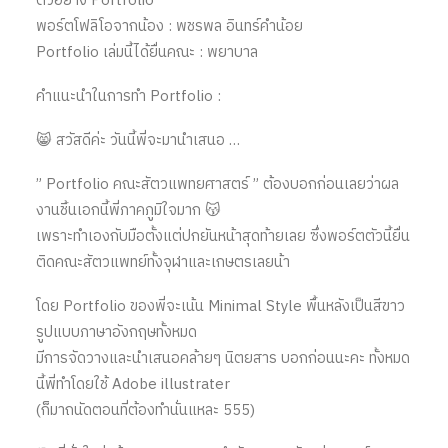
ตัวอย่าง Portfolio
พอร์ตโฟลิโอจากน้อง : พชรพล อินทร์คำน้อย
Portfolio เล่มนี้ได้ยื่นคณะ : พยาบาล
คำแนะนำในการทำ Portfolio :
😸 สวัสดีค่ะ วันนี้พี่จะมานำเสนอ …
” Portfolio คณะสัตวแพทยศาสตร์ ” ต้องบอกก่อนเลยว่าผล
งานชิ้นเอกนี้พี่ภาคภูมิใจมาก 😽
เพราะทำเองกับมือตั้งแต่ปกยันหน้าสุดท้ายเลย ซึ่งพอร์ตตัวนี้ยื่น
ติดคณะสัตวแพทย์ทั้งจุฬาและเกษตรเลยน้า
โดย Portfolio ของพี่จะเน้น Minimal Style พื้นหลังเป็นสีขาว
รูปแบบภาษาอังกฤษทั้งหมด
มีการจัดวางและนำเสนอคล้ายๆ นิตยสาร บอกก่อนนะคะ ทั้งหมด
นี้พี่ทำโดยใช้ Adobe illustrater
(ก็มาถนัดตอนที่ต้องทำนั่นแหละ 555)