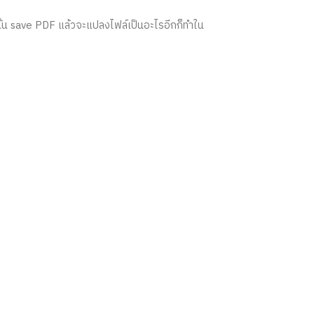
นั้น save PDF แล้วจะแปลงไฟล์เป็นอะไรอีกก็ทำใน