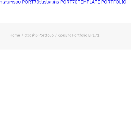
หาเกณฑ์รอบ PORT70
วันรับสมัคร PORT70
TEMPLATE PORTFOLIO
Home
ตัวอย่าง Portfolio
ตัวอย่าง Portfolio EP171