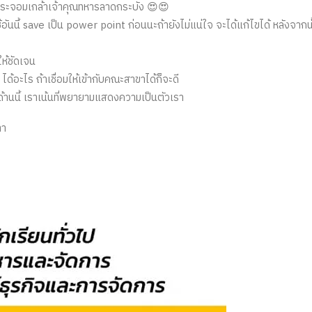
ีพระจอมเกล้าเจ้าคุณทหารลาดกระบัง 😍😍
นนี้ save เป็น power point ก่อนนะถ้ายังไม่แน่ใจ จะได้แก้ไขได้ หลังจาก
ห้ชัดเจน
้อะไร ถ้าเชื่อมให้เข้ากับคณะสาขาได้ก็จะดี
ด้านนี้ เราเน้นที่พยายามแสดงความเป็นตัวเรา
าา