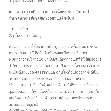
ม.อุบลและรับกลับอีก800โลกลับกรุงเทพ
เนื่องจากม.อุบลเปิดหลักสูตรครูครั้งแรกพี่เลยเป็นรุ่นที่1
คำถามที่อาจารย์ถามมีแค่2ข้อเท่านั้นสำหรับพี่
1.ให้แนะนำตัว
2.ทำไมถึงอยากเป็นครู
พี่ตอบว่าสิ่งที่ทำให้อยากจะเป็นครูมาจากตัวพี่เองเพราะพี่พบ
เจออะไรหลายๆที่เกิดขึ้นกับตัวเองและกิจกรรมที่เราทำ
พี่บอกอาจารย์ว่าก่อนจะมาเป็นคนเด็กดีทุกวันนี้พี่ทำให้แม่ร้องไห้
ทำให้ครอบครัวผิดหวังมันเลยกลายเป็นส่วนหนึ่งของการที่อยาก
จะเป็นต้นแบบของใครสักคนและอีกเรื่องคือเนื่องจากพี่ได้เป็น
สภานักเรียนแล้วมีโครงการของโรงเรียนขอนักเรียน
ตัวแทน30คนไปจังหวัดพิษณุโลกเพื่อไปจัดกิจกรรมสร้างความ
สุขสร้างรอยยิ้มให้กับน้องๆโรงเรียนตำรวจตะเวนชายแดน (ใน
สมเด็จพระกนิษฐาธิราชเจ้า กรมสมเด็จพระเทพรัตนราชสุดาฯ
สยามบรมราชกุมารี)