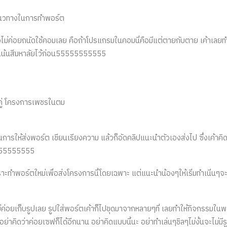
็นแนวทางในการทำพอร์ต
องไม่ค่อยถนัดใช้คอมเลย คือถ้าโปรแกรมในคอมนี่คือมีแต่ตายกับตาย เค้าเลยทำ
เน้นสีมหาลัยไว้ก่อน55555555555​
กคู่ โครงการเพชรในตม
็นการให้ส่งพอร์ต เขียนเรียงความ แล้วก็อัดคลิปแนะนำตัวเองส่งไป ซึ่งเค้า
555555555​
ทำพอร์ตใหม่เพื่อส่งโครงการนี้โดยเฉพาะ​ แต่แนะนำน้องๆให้เริ่มทำเนิ่นๆจะไ
ม่ค่อยเก็บรูปเลย รูปใส่พอร์ตเค้าก็ไปขุดมาจากหลายๆที่ เลยทำให้กิจกรรมใน
อย่าคิดว่าค่อยเซฟก็ได้อีกนาน อย่าคิดแบบนี้นะ อย่าทำเล่นๆชิลๆไม่งั้นจะไม่ม