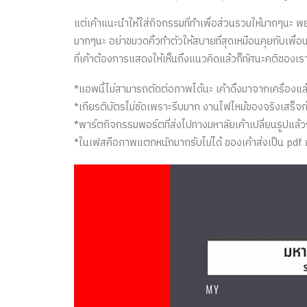
แต่เค้าแนะนำให้ใส่กิจกรรมที่ทำเพื่อส่วนรวมให้มากๆนะ พ
มากๆนะ อย่าขมวดคิ้วทำตัวให้สบายที่สุดเหมือนคุยกับเพื
ที่เค้าต้องการแสดงให้เห็นถึงแนวคิดแล้วก็ทัศนะคติของเร
*แอพนี้ไม่สามารถตัดต่อภาพได้นะ เค้าดึงมาจากเครื่องแล้
*เกียรติบัตรไม่ชัดเพราะรีบมาก งานไฟไหม้ของจริงเสร็จ
*พาร์ตกิจกรรมพอร์ตที่ส่งไปทางมหาลัยเค้าเปลี่ยนรูปแล้
*ในเฟสคือภาพแตกหนักมากรับไม่ได้ ของเค้าส่งเป็น pdf