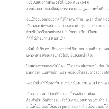
แบ่งปันแนวการทำพอร์ตให้น้อง #dek64 นะ
ช่วงนี้ว่างมากแล้วก็มีน้องๆหลายคนที่ขอดูพอร์ตเพื่อเป
อันนี้ต้องบอกก่อนว่าเค้าใช้โทรศัพท์ทำนะ เพราะตัวเค้าเ
เป็น เลยทำให้พอร์ตของเค้าออกมาพื้นๆธรรมดาๆมาก เค้า
สำหรับใครที่อยากทำเอง ไม่ถนัดคอม หรือไม่มีคอม
ก็ทำได้ง่ายมากเลย แนะนำๆ
•อันนี้เค้าติด คณะศึกษาศาสตร์​ วิชาเอกประถมศึกษา​ เอ
มหาวิทยาลัย​ศรีนครินทร์​วิโรฒ​ ยืนยันสิทธิ์​แล้วนะ
โดยโครงการของเค้าปีนี้จะไม่มีการสอบสัมภาษ​ณ์ แต่จะเป
มากกว่าคะแนนพอร์ต เพราะพอร์ตเค้าธรรมดาจริงๆ55
•พอร์ตนี้เค้าใช้เวลาทำประมาณ4วันนะ งานไฟไหม้มาก เพราะ
เนื้อหาอาจจะไม่ค่อยมีกิจกรรมที่ตรงกับคณะที่ลง
คือเค้าเป็นเด็กกิจกรรมแล้วก็ไปค่ายบ่อยมากๆ แต่เค้าจะไ
ฉะนั้นก็ขอเตือนไว้เลยว่าทุกกิจกรรมทุกค่ายต้องเซฟรูปไว้ 