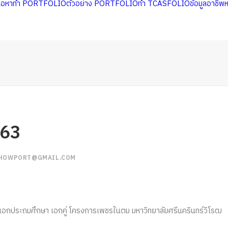
นื้อหาทำ PORTFOLIO
ตัวอย่าง PORTFOLIO
ทำ TCASFOLIO
ข้อมูลอาชีพ
163
HOWPORT@GMAIL.COM
ชาเอกประถมศึกษา​ เอกคู่ โครงการเพชรในตม มหาวิทยาลัย​ศรีนครินทร์​วิโรฒ