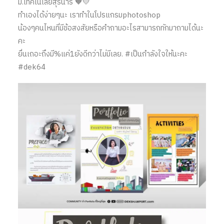
ม.เทคโนโลยีสุรนารี​ 🧡💛
ทำเองได้ง่ายๆนะ​ เราทำในโปรแกรม​photoshop​
น้องๆคนไหนที่มีข้อสงสัยหรือคำถามอะไรสามารถทักมาถามได้นะ
คะ
ยื่นเถอะถึงมี%แค่1ยังดีกว่าไม่มีเลย. #เป็นกำลังใจให้นะคะ
#dek64