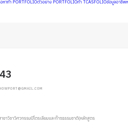
นื้อหาทำ PORTFOLIO
ตัวอย่าง PORTFOLIO
ทำ TCASFOLIO
ข้อมูลอาชีพ
143
HOWPORT@GMAIL.COM
 สาขาวิชาวิศวกรรมปิโตรเลียมและก๊าซธรรมชาติ(หลักสูตร