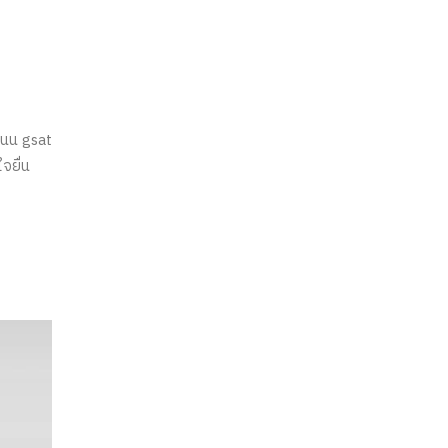
แนน gsat
จยื่น