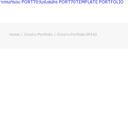
หาเกณฑ์รอบ PORT70
วันรับสมัคร PORT70
TEMPLATE PORTFOLIO
Home
ตัวอย่าง Portfolio
ตัวอย่าง Portfolio EP143