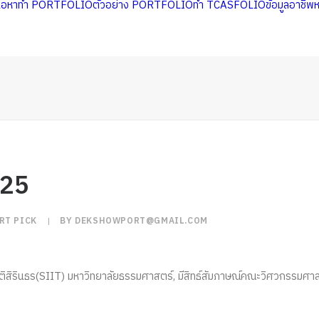
นื้อหาทำ PORTFOLIO
ตัวอย่าง PORTFOLIO
ทำ TCASFOLIO
ข้อมูลอาชีพ
125
RT PICK
|
BY
DEKSHOWPORT@GMAIL.COM
าชาติสิรินธร(SIIT) มหาวิทยาลัยธรรมศาสตร์, มีสิทธ์สัมภาษณ์คณะวิศวกรร