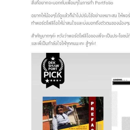
สิ่งที่อยากจะบอกกับเพื่อนๆในการทำ Portfolio
อยากให้น้องๆได้ดูแล้วก็นำไปปรับใช้อย่างเหมาะสม ให้พอร
ทำพอร์ตโฟลิโอให้น่าสนใจและบ่งบอกถึงตัวตนของน้องๆมา
สำคัญมากๆค่ะ หวังว่าพอร์ตโฟลิโอของพี่จะเป็นประโยชน์กั
และพี่เป็นกำลังใจให้ทุกคนนะคะ สู้ๆค่ะ!