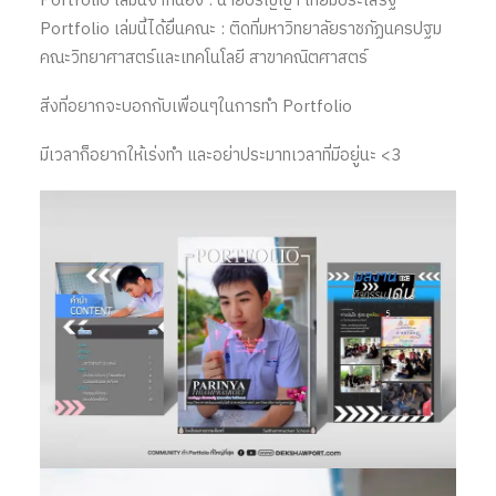
Portfolio เล่มนี้จากน้อง : นายปริญญา เทียมประเสริฐ
Portfolio เล่มนี้ได้ยื่นคณะ : ติดที่มหาวิทยาลัยราชภัฏนครปฐม
คณะวิทยาศาสตร์และเทคโนโลยี สาขาคณิตศาสตร์
สิ่งที่อยากจะบอกกับเพื่อนๆในการทำ Portfolio
มีเวลาก็อยากให้เร่งทำ และอย่าประมาทเวลาที่มีอยู่นะ <3