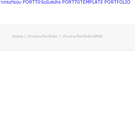
หาเกณฑ์รอบ PORT70
วันรับสมัคร PORT70
TEMPLATE PORTFOLIO
Home
ตัวอย่าง Portfolio
ตัวอย่าง Portfolio EP08