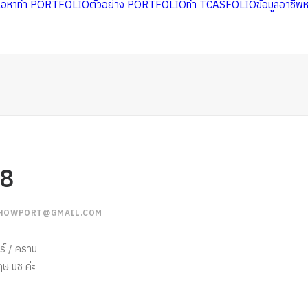
นื้อหาทำ PORTFOLIO
ตัวอย่าง PORTFOLIO
ทำ TCASFOLIO
ข้อมูลอาชีพ
08
HOWPORT@GMAIL.COM
ร์ / คราม
ฤษ มช ค่ะ