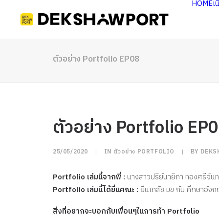
HOME
เ
ตัวอย่าง Portfolio EP08
ตัวอย่าง Portfolio EP
25/05/2020
|
IN
ตัวอย่าง PORTFOLIO
|
BY
DEKS
Portfolio เล่มนี้จากพี่ :
นางสาวปรีย์นายิกา ทองศรีจันท
Portfolio เล่มนี้ได้ยื่นคณะ :
ยื่นเภสัช มข กับ ศึกษาอังก
สิ่งที่อยากจะบอกกับเพื่อนๆในการทำ Portfolio