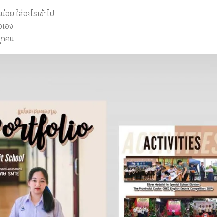
หน่อย ใส่อะไรเข้าไป
ัวเอง
ทุกคน