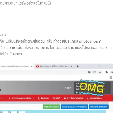
ร์ตมศว.จะมาแชร์พอร์ตลงในกลุ่มนี้)
ขน)​
หนก็จะเปลี่ยนสีพอร์ตตามสีของมหาลัย ทำด้วยโปรแกรม photoshop ค่ะ
ที่ 1 ด้วย แต่เน้นแข่งหลายรายการ โชคดีตอนม.4 เราแข่งไปหลายอย่างมากๆ ท
ห้คำปรึกษา​ค่า