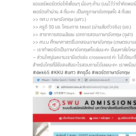
ขอแชร์พอร์ตต่อให้เพื่อนๆ น้องๆ ค้าบ (บนไว้ว่าถ้าคิดพอ
พอร์ตเค้าผ่าน 4 ที่นะคะ เป็นครูภาษาอังกฤษ​ทั้ง 4 ที่เลย
>> กศ.บ ภาษาอังกฤษ (มศว.)
>> ครูดี 50 มข. โครงการ tesol (ผ่านสัมตัวจริง)​ (มข.)
>> สาขาการสอน​มัธยม​ เอกการสอนภาษาอังกฤษ​ (จุฬา)
>> ศบ.บ ศึกษาศาสตร์ืเอกสอนภาษาอังกฤษ​ (เกษตรบางเ
– เราทำพอร์ตเป็นภาษาอังกฤษ​ทั้งเล่มนะคะ ยื่นมหาลัยไ
– ส่วนใหญ่ผลงานเรามีแต่แข่ง crossword ค่ะ ไม่ได้ชนะ
สำหรับใครที่มีข้อสงสัยอะไรสอบถามได้เลยนะคะ เราพร้อมใ
#dek65
#KKU
#มศว
#ครุอิ้ง
#พอร์ตภาษาอังกฤษ