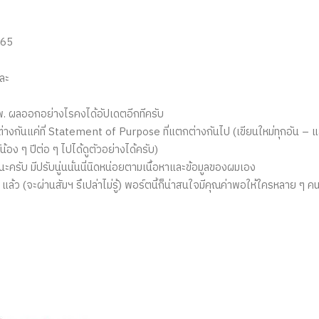
 65
ละ
พ. ผลออกอย่างไรคงได้อัปเดตอีกทีครับ
รับ ต่างกันแค่ที่ Statement of Purpose ที่แตกต่างกันไป (เขียนใหม่ทุกอัน
้อง ๆ ปีต่อ ๆ ไปได้ดูตัวอย่างได้ครับ)
ะครับ มีปรับนู่นนั่นนี่นิดหน่อยตามเนื้อหาและข้อมูลของผมเอง
 แล้ว (จะผ่านสัมฯ รึเปล่าไม่รู้) พอร์ตนี้ก็น่าสนใจมีคุณค่าพอให้ใครหลาย ๆ คน