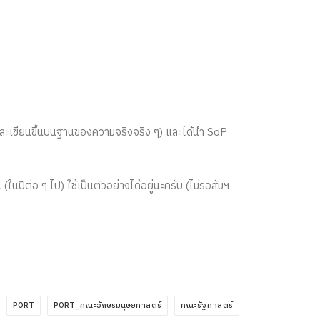
 – และเขียนขึ้นบนฐานของความจริงจริง ๆ) และได้นำ SoP
 (ในปีต่อ ๆ ไป) ใช้เป็นตัวอย่างได้อยู่นะครับ (ไม่รอสัมฯ
PORT
PORT_คณะอักษรมนุษยศาสตร์
คณะรัฐศาสตร์