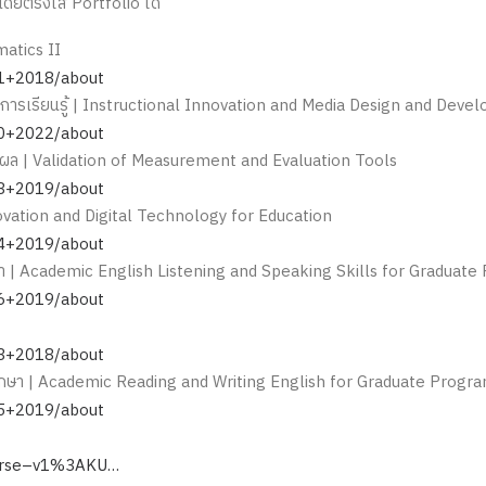
โดยตรงใส่ Portfolio ได้
atics II
01+2018/about
อการเรียนรู้ | Instructional Innovation and Media Design and Dev
10+2022/about
ผล | Validation of Measurement and Evaluation Tools
08+2019/about
novation and Digital Technology for Education
04+2019/about
ษา | Academic English Listening and Speaking Skills for Graduat
06+2019/about
03+2018/about
ศึกษา | Academic Reading and Writing English for Graduate Progr
05+2019/about
urse–v1%3AKU…