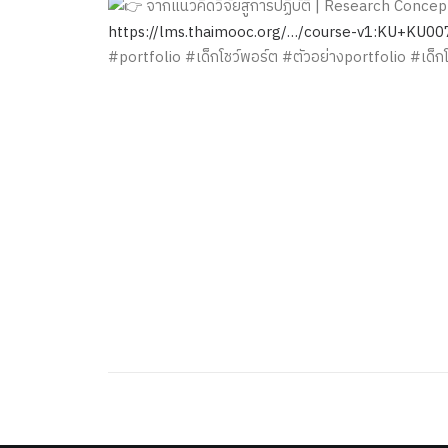
จากแนวคิดวิจัยสู่การปฏิบัติ | Research Concep
https://lms.thaimooc.org/…/course-v1:KU+KU0
#portfolio #เด็กโชว์พอร์ต #ตัวอย่างportfolio #เด็