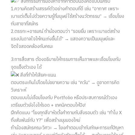
สิ่งที่กรรมการมองหาจากคำตอบน้องคือแบบนี้ครับ
1.ความคิดสร้างสรรค์ตัวอย่างคำตอบที่ดี เช่น “อากาศ เพราะ
เบาแต่เต็มไปด้วยความรู้ที่มนุษย์ใช้สร้างนวัตกรรม” → เชื่อมโยง
กับสาขาที่สมัคร
2.ตรรกะ+อารมณ์ ถ้าน้องตอบว่า “รอยยิ้ม เพราะเบาแต่สร้าง
แรงบันดาลใจให้คนเก่งขึ้นได้” → แสดงความเป็นมนุษย์และ
จิตใจสอดคล้องกับคณะ
3.การสื่อสาร ต้องอธิบายให้กรรมการเห็นภาพและเชื่อมโยงกับ
จุดแข็งตัวเอง ได้
สิ่งที่ทำให้เสียคะแนน
ตอบตรงเกินไปโดยไม่ขยายความ เช่น “ควัน” → ดูขาดการคิด
วิเคราะห์
ตอบแบบไม่เชื่อมโยงกับ Portfolio หรือประสบการณ์ตัวเอง
เตรียมตัวยังไงให้รอด + เทคนิคตอบให้ปัง!
ฝึกคิดแบบ “โยงทุกสิ่ง”หัดตั้งคำถามกับสิ่งรอบตัว เช่น “ทำไม X
ถึงสัมพันธ์กับ Y?” เพื่อสร้างมุมมองใหม่
ถ้าน้องสมัครคณะวิศวะ → โยงคำตอบเข้ากับทักษะการแก้ปัญหา