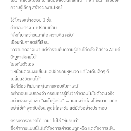
เช่น “แสงเลเซอร์ เบาแต่มีพลังตัดเหล็กได้ → สะท้อนการใช้องค์
ความรู้เล็กๆ สร้างผลงานใหญ่”
ใช้โครงสร้างตอบ 3 ชั้น
คำตอบตรง + เปรียบเทียบ
“สิ่งที่เบากว่าขนนกคือ ความคิด ครับ”
เชื่อมกับศาสตร์ที่เรียน
“ความคิดอาจเบา แต่ถ้ารวมกับความรู้ด้านโค้ดดิ้ง ก็สร้าง AI แก้
ปัญหาสังคมได้”
โยงกับตัวเอง
“เหมือนตอนผมเขียนแอปช่วยคนหูหนวก แค่ไอเดียเล็กๆ ก็
เปลี่ยนชีวิตคนได้”
สิ่งที่ต้องห้าม!มากๆในการสอบสัมภาษณ์
อย่าตอบแบบท่องจำ กรรมการรู้ทันว่าคำตอบไม่ใช่ตัวตนจริง
อย่าเพิ่งสรุป เช่น “ผมไม่รู้ครับ” → แสดงว่าน้องไม่พยายามคิด
อย่าใช้คำพูดซับซ้อน พูดให้กระชับ แต่มีตัวอย่างประกอบ
กรรมการอยากได้ “คน” ไม่ใช่ “หุ่นยนต์”
ซึ่งคำถามแบบนี้ไม่ได้ต้องการคำตอบถูก-ผิด แต่ต้องการเห็น