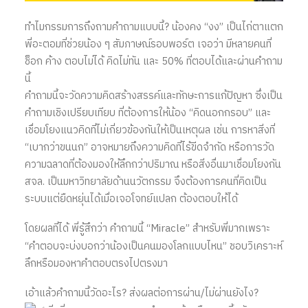
ทำไมกรรมการถึงถามคำถามแบบนี้? น้องคง “งง” เป็นไก่ตาแตก
พี่อะตอมที่ช่วยน้อง ๆ สัมภาษณ์รอบพอร์ต เจอว่า มีหลายคนที่
ช็อก ค้าง ตอบไม่ได้ คิดไม่ทัน และ 50% ที่ตอบได้และผ่านคำถาม
นี้
คำถามนี้จะวัดความคิดสร้างสรรค์และทักษะการแก้ปัญหา ซึ่งเป็น
คำถามเชิงเปรียบเทียบ ที่ต้องการให้น้อง “คิดนอกกรอบ” และ
เชื่อมโยงแนวคิดที่ไม่เกี่ยวข้องกันให้เป็นเหตุผล เช่น การหาสิ่งที่
“เบากว่าขนนก” อาจหมายถึงความคิดที่ไร้ขีดจำกัด หรือการวัด
ความฉลาดที่ต้องมองให้ลึกกว่าปริมาณ หรือสิ่งอื่นมาเชื่อมโยงกัน
สจล. เป็นมหาวิทยาลัยด้านนวัตกรรม จึงต้องการคนที่คิดเป็น
ระบบแต่ยืดหยุ่นได้เมื่อเจอโจทย์แปลก ต้องตอบให้ได้
โดยผลที่ได้ พี่รู้สึกว่า คำถามนี้ “Miracle” สำหรับพี่มากเพราะ
“คำตอบจะบ่งบอกว่าน้องเป็นคนมองโลกแบบไหน” ชอบวิเคราะห์
ลึกหรือมองหาคำตอบตรงไปตรงมา
เอ้าแล้วคำถามนี้วัดอะไร? ส่งผลต่อการผ่าน/ไม่ผ่านยังไง?