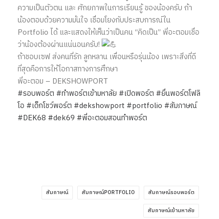
ความเป็นตัวตน และ ศักยภาพในการเรียนรู้ ของน้องครับ ถ้า
น้องตอบด้วยความมั่นใจ เชื่อมโยงกับประสบการณ์ใน
Portfolio ได้ และแสดงให้เห็นว่าเป็นคน “คิดเป็น” พี่อะตอมเชื่อ
ว่าน้องต้องผ่านแน่นอนครับ!
ถ้าชอบเซฟ ส่งคนที่รัก ลูกหลาน เพื่อนหรือรุ่นน้อง เพราะสิ่งที่ดี
ที่สุดคือการให้โอกาสทางการศึกษา
พี่อะตอม – DEKSHOWPORT
#รอบพอร์ต
#ทำพอร์ตเข้ามหาลัย
#เปิดพอร์ต
#ยื่นพอร์ตโฟลิ
โอ
#เด็กโชว์พอร์ต
#dekshowport
#portfolio
#สัมภาษณ์
#DEK68
#dek69
#พี่อะตอมสอนทำพอร์ต
สัมภาษณ์
สัมภาษณ์PORTFOLIO
สัมภาษณ์รอบพอร์ต
สัมภาษณ์เข้ามหาลัย