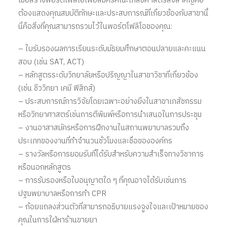
เมื่อสร้างพอร์ตโฟลิโอเพื่อสมัครคณะเภสัชศาสตร์สิ่งสําคัญคือ
ต้องแสดงคุณสมบัติทักษะและประสบการณ์ที่เกี่ยวข้องกับสาขานี้
นี่คือสิ่งที่คุณสามารถรวมไว้ในพอร์ตโฟลิโอของคุณ:
– ใบรับรองผลการเรียนระดับมัธยมศึกษาตอนปลายและคะแนน
สอบ (เช่น SAT, ACT)
– หลักสูตรระดับวิทยาลัยหรือปริญญาในสาขาวิชาที่เกี่ยวข้อง
(เช่น ชีววิทยา เคมี ฟิสิกส์)
– ประสบการณ์การวิจัยโดยเฉพาะอย่างยิ่งในสาขาเภสัชกรรม
หรือวิทยาศาสตร์เช่นการตีพิมพ์หรือการนําเสนอในการประชุม
– งานอาสาสมัครหรือการฝึกงานในสถานพยาบาลรวมถึง
ประเภทของงานที่ทําจํานวนชั่วโมงและชื่อขององค์กร
– รางวัลหรือการยอมรับที่ได้รับสําหรับความสําเร็จทางวิชาการ
หรือนอกหลักสูตร
– การรับรองหรือใบอนุญาตใด ๆ ที่คุณอาจได้รับเช่นการ
ปฐมพยาบาลหรือการทํา CPR
– ถ้อยแถลงส่วนตัวที่สามารถอธิบายแรงจูงใจและเป้าหมายของ
คุณในการใฝ่หาร้านขายยา