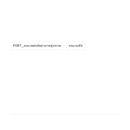
PORT_คณะแพทย์พยาบาลสุขภาพ
คณะเภสัช